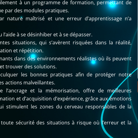
facilement à un programme de formation, permettant de
e par des modules pratiques.
ar nature maîtrisé et une erreur d’apprentissage n’a
 l’aide à se désinhiber et à se dépasser.
tes situations, qui s’avèrent risquées dans la réalité,
tion et répétition.
nants dans des environnements réalistes où ils peuvent
t trouver des solutions.
inculquer les bonnes pratiques afin de protéger notre
s actions malveillantes.
ise l’ancrage et la mémorisation, offre de meilleures
mation et d’acquisition d’expérience, grâce aux émotions
qui stimulent les zones du cerveau responsables de la
toute sécurité des situations à risque où l’erreur et la