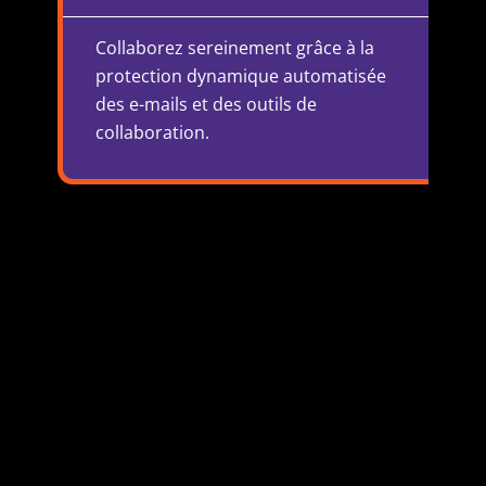
Collaborez sereinement grâce à la
protection dynamique automatisée
des e-mails et des outils de
collaboration.