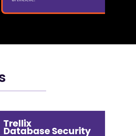
s
Trellix
Database Security